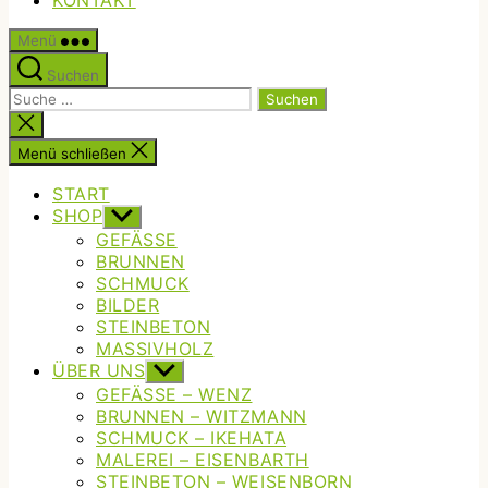
KONTAKT
Menü
Suchen
Suche
nach:
Suche
schließen
Menü schließen
START
SHOP
Untermenü
anzeigen
GEFÄSSE
BRUNNEN
SCHMUCK
BILDER
STEINBETON
MASSIVHOLZ
ÜBER UNS
Untermenü
anzeigen
GEFÄSSE – WENZ
BRUNNEN – WITZMANN
SCHMUCK – IKEHATA
MALEREI – EISENBARTH
STEINBETON – WEISENBORN