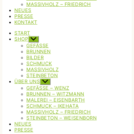
MASSIVHOLZ – FRIEDRICH
NEUES
PRESSE
KONTAKT
START
SHOP
Untermenü
anzeigen
GEFÄSSE
BRUNNEN
BILDER
SCHMUCK
MASSIVHOLZ
STEINBETON
ÜBER UNS
Untermenü
anzeigen
GEFÄSSE – WENZ
BRUNNEN – WITZMANN
MALEREI – EISENBARTH
SCHMUCK – IKEHATA
MASSIVHOLZ – FRIEDRICH
STEINBETON – WEISENBORN
NEUES
PRESSE