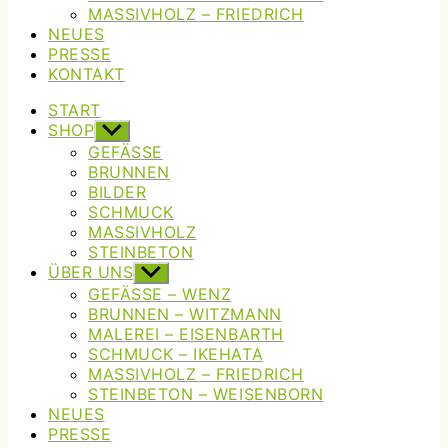
MASSIVHOLZ – FRIEDRICH
NEUES
PRESSE
KONTAKT
START
SHOP
Untermenü
anzeigen
GEFÄSSE
BRUNNEN
BILDER
SCHMUCK
MASSIVHOLZ
STEINBETON
ÜBER UNS
Untermenü
anzeigen
GEFÄSSE – WENZ
BRUNNEN – WITZMANN
MALEREI – EISENBARTH
SCHMUCK – IKEHATA
MASSIVHOLZ – FRIEDRICH
STEINBETON – WEISENBORN
NEUES
PRESSE