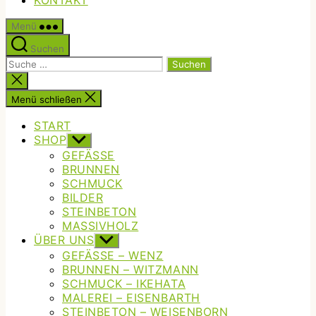
KONTAKT
Menü
Suchen
Suche
nach:
Suche
schließen
Menü schließen
START
SHOP
Untermenü
anzeigen
GEFÄSSE
BRUNNEN
SCHMUCK
BILDER
STEINBETON
MASSIVHOLZ
ÜBER UNS
Untermenü
anzeigen
GEFÄSSE – WENZ
BRUNNEN – WITZMANN
SCHMUCK – IKEHATA
MALEREI – EISENBARTH
STEINBETON – WEISENBORN