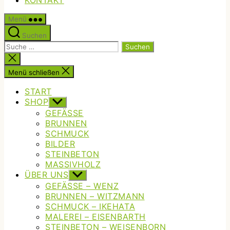
KONTAKT
Menü
Suchen
Suche
nach:
Suche
schließen
Menü schließen
START
SHOP
Untermenü
anzeigen
GEFÄSSE
BRUNNEN
SCHMUCK
BILDER
STEINBETON
MASSIVHOLZ
ÜBER UNS
Untermenü
anzeigen
GEFÄSSE – WENZ
BRUNNEN – WITZMANN
SCHMUCK – IKEHATA
MALEREI – EISENBARTH
STEINBETON – WEISENBORN