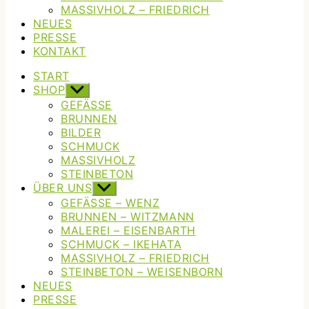
MASSIVHOLZ – FRIEDRICH
NEUES
PRESSE
KONTAKT
START
SHOP
Untermenü
anzeigen
GEFÄSSE
BRUNNEN
BILDER
SCHMUCK
MASSIVHOLZ
STEINBETON
ÜBER UNS
Untermenü
anzeigen
GEFÄSSE – WENZ
BRUNNEN – WITZMANN
MALEREI – EISENBARTH
SCHMUCK – IKEHATA
MASSIVHOLZ – FRIEDRICH
STEINBETON – WEISENBORN
NEUES
PRESSE