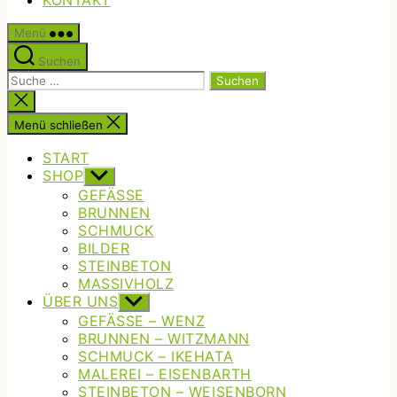
KONTAKT
Menü
Suchen
Suche
nach:
Suche
schließen
Menü schließen
START
SHOP
Untermenü
anzeigen
GEFÄSSE
BRUNNEN
SCHMUCK
BILDER
STEINBETON
MASSIVHOLZ
ÜBER UNS
Untermenü
anzeigen
GEFÄSSE – WENZ
BRUNNEN – WITZMANN
SCHMUCK – IKEHATA
MALEREI – EISENBARTH
STEINBETON – WEISENBORN