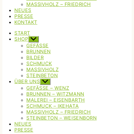
MASSIVHOLZ – FRIEDRICH
NEUES
PRESSE
KONTAKT
START
SHOP
Untermenü
anzeigen
GEFÄSSE
BRUNNEN
BILDER
SCHMUCK
MASSIVHOLZ
STEINBETON
ÜBER UNS
Untermenü
anzeigen
GEFÄSSE – WENZ
BRUNNEN – WITZMANN
MALEREI – EISENBARTH
SCHMUCK – IKEHATA
MASSIVHOLZ – FRIEDRICH
STEINBETON – WEISENBORN
NEUES
PRESSE