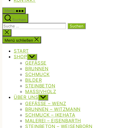
KONTAKT
Menü
Suchen
Suche
nach:
Suche
schließen
Menü schließen
START
SHOP
Untermenü
anzeigen
GEFÄSSE
BRUNNEN
SCHMUCK
BILDER
STEINBETON
MASSIVHOLZ
ÜBER UNS
Untermenü
anzeigen
GEFÄSSE – WENZ
BRUNNEN – WITZMANN
SCHMUCK – IKEHATA
MALEREI – EISENBARTH
STEINBETON – WEISENBORN