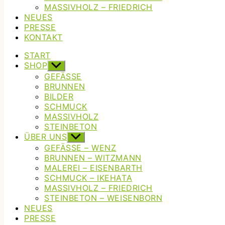
MASSIVHOLZ – FRIEDRICH
NEUES
PRESSE
KONTAKT
START
SHOP
Untermenü
anzeigen
GEFÄSSE
BRUNNEN
BILDER
SCHMUCK
MASSIVHOLZ
STEINBETON
ÜBER UNS
Untermenü
anzeigen
GEFÄSSE – WENZ
BRUNNEN – WITZMANN
MALEREI – EISENBARTH
SCHMUCK – IKEHATA
MASSIVHOLZ – FRIEDRICH
STEINBETON – WEISENBORN
NEUES
PRESSE